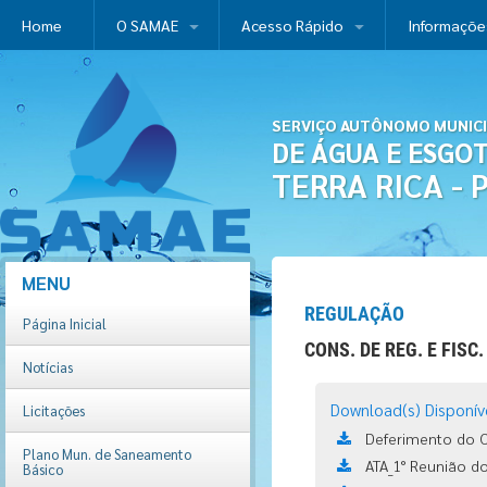
Home
O SAMAE
Acesso Rápido
Informaçõe
SERVIÇO AUTÔNOMO MUNIC
DE ÁGUA E ESGO
TERRA RICA - 
MENU
REGULAÇÃO
Página Inicial
CONS. DE REG. E FISC
Notícias
Download(s) Disponíve
Licitações
Deferimento do O
Plano Mun. de Saneamento
ATA_1° Reunião d
Básico