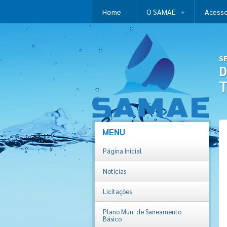
Home
O SAMAE
Acesso
S
D
T
MENU
Página Inicial
Notícias
Licitações
Plano Mun. de Saneamento
Básico