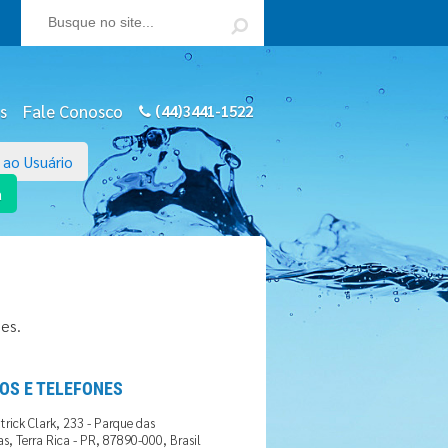
s
Fale Conosco
(44)3441-1522
 ao Usuário
a
es.
OS E TELEFONES
trick Clark, 233 - Parque das
as, Terra Rica - PR, 87890-000, Brasil