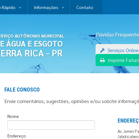
 Rápido
Informações
Contato
Dúvidas Frequente
ERVIÇO AUTÔNOMO MUNICIPAL
E ÁGUA E ESGOTO
ERRA RICA - PR
Serviços Online
Imprimir Fatur
FALE CONOSCO
Envie comentários, sugestões, opiniões e/ou solicite informaçõ
Nome
ENDEREÇ
Av. James Pa
Endereço
Jaboticabeir