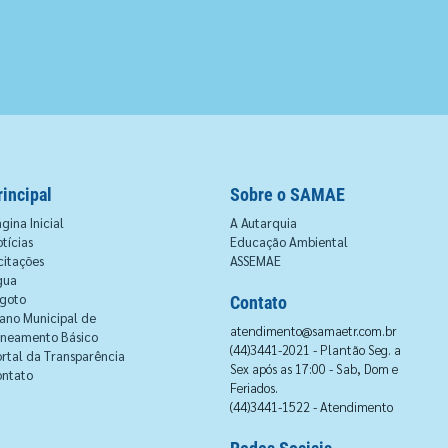
rincipal
Sobre o SAMAE
gina Inicial
A Autarquia
tícias
Educação Ambiental
citações
ASSEMAE
gua
goto
Contato
ano Municipal de
atendimento@samaetr.com.br
aneamento Básico
(44)3441-2021 - Plantão Seg. a
rtal da Transparência
Sex após as 17:00 - Sab, Dom e
ontato
Feriados.
(44)3441-1522 - Atendimento