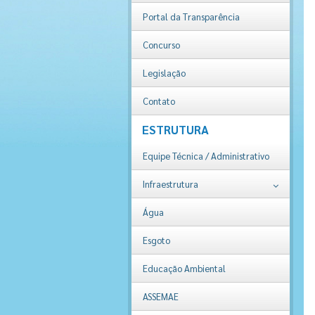
Portal da Transparência
Concurso
Legislação
Contato
ESTRUTURA
Equipe Técnica / Administrativo
Infraestrutura
Água
Esgoto
Educação Ambiental
ASSEMAE