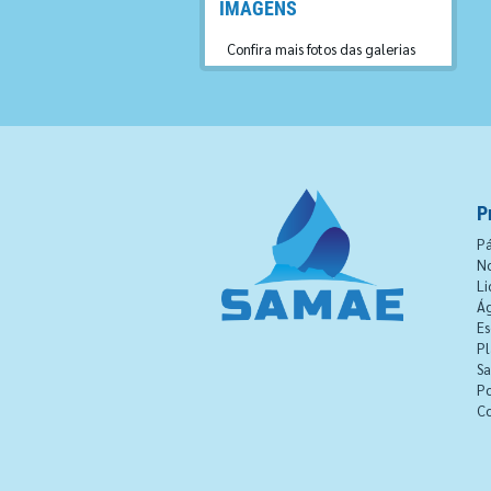
IMAGENS
Confira mais fotos das galerias
P
Pá
No
Li
Á
Es
Pl
S
Po
C