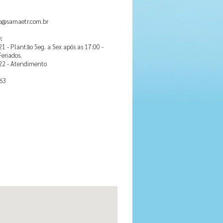
o@samaetr.com.br
:
1 - Plantão Seg. a Sex após as 17:00 -
eriados.
22 - Atendimento
63